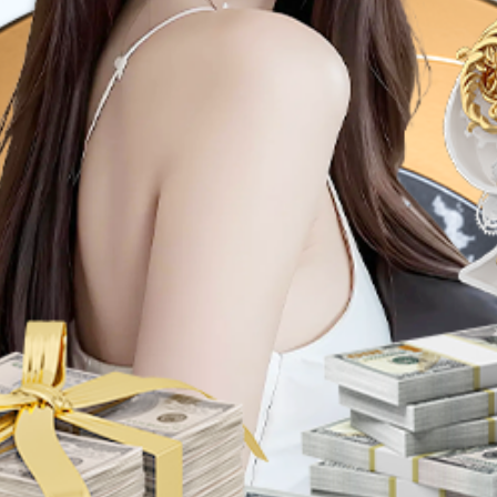
欢迎通过以下方式与我们联系：
oney.com
荣誉与成就
页面入口 在多个国际赛事科技平台评比中脱颖而出，持续提升安