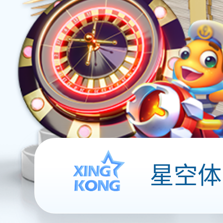
亚洲体育服务平台大奖
2022 年度综合类数字体育平台荣誉奖项，肯定平
台服务能力。
每次更
2025 年