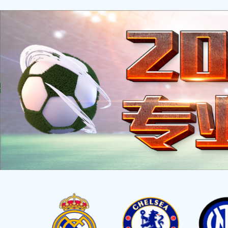
一、协议说明
在您访问、注册或使用星空
同意全部条款。
二、用户注册与信息
用户需确保所提交的注册资
账户。