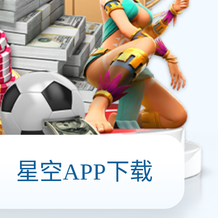
用户满意度大奖
星空网站网页版页面入口 用户活跃度与续访率连续
三年领先，综合评分稳定保持高位。
体验。