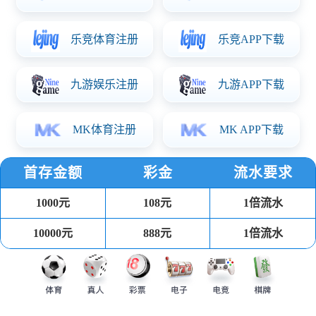
在法甲联赛的一场焦点战中，巴黎圣日耳曼客场对阵
劲敌马赛，比赛进行到第30分钟时，球队核心姆巴佩
在一次快速反击中被对方后卫从侧后方凶狠铲倒，痛
苦倒地后无法坚持比赛，最终被担架抬离球场。然
而，当值主裁判仅判罚犯规，却未向马赛队员出示任
何红黄牌，这一争议判罚立即引爆了赛场内外。赛
后，巴黎圣日耳曼官方迅速发布措辞严厉的声明，公
开炮轰裁判尺度，质疑法甲联赛对球星的保护机制，
引发了关于姆巴佩受伤事件及裁判公正性的广泛讨
论。