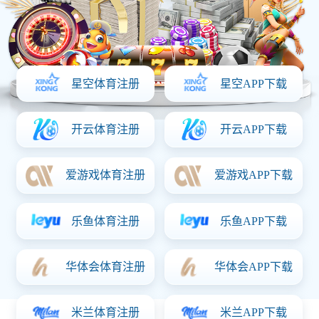
手机App
网页版
姆巴佩被铲伤却无人吃牌 巴黎
圣日耳曼官方声明炮轰裁判尺
度
2026-06-12 15:01
53 次阅读
首页
/
体育热讯